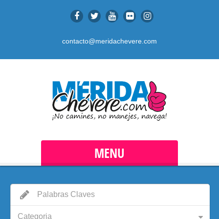
contacto@meridachevere.com
MENU
Categoria