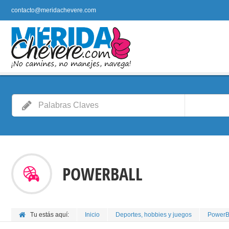
contacto@meridachevere.com
POWERBALL
Tu estás aquí:
Inicio
Deportes, hobbies y juegos
PowerB