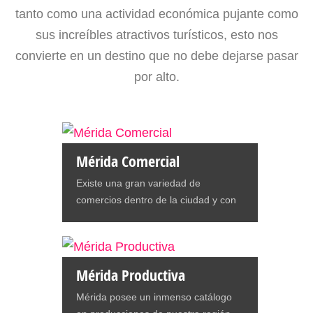
tanto como una actividad económica pujante como
sus increíbles atractivos turísticos, esto nos
convierte en un destino que no debe dejarse pasar
por alto.
Mérida Comercial
Existe una gran variedad de
comercios dentro de la ciudad y con
fácil acceso que ofrecen todo tipo de
productos para tus necesidades,
disfrute y placer. Con grandes
centros comerciales como Rodeo
Mérida Productiva
Plaza, Pie de Monte, Plaza Mayor,
Mérida posee un inmenso catálogo
Alto Prado, que te ofrecen la mayor