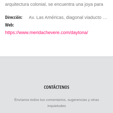
arquitectura colonial, se encuentra una joya para
los amantes de los autos: Daytona Group . Si
Dirección:
Av. Las Américas, diagonal viaducto Sucre. Mérida - Edo. Mérida. Venezuela.
buscas…
Web:
https://www.meridachevere.com/daytona/
CONTÁCTENOS
Envíanos todos tus comentarios, sugerencias y otras
inquietudes