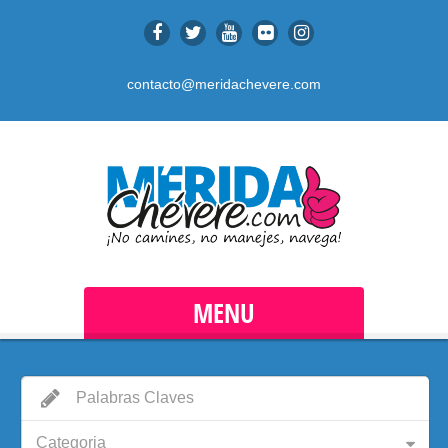
contacto@meridachevere.com
MENU
Categoria