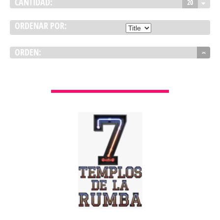
CANTIDAD:
20
ORDENAR POR:
ORDEN:
VER DETALLES