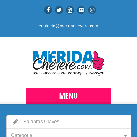
contacto@meridachevere.com
MENU
Categoria