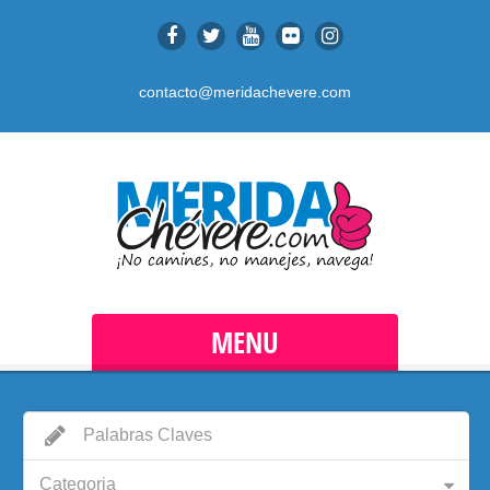
contacto@meridachevere.com
MENU
Categoria