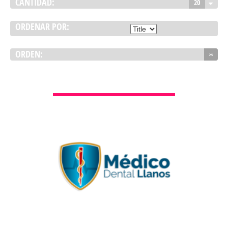
CANTIDAD:
20
ORDENAR POR:
ORDEN:
VER DETALLES