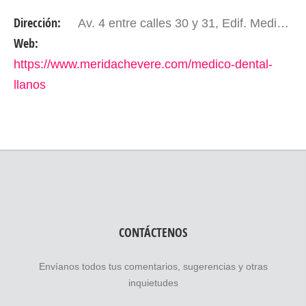
años con la intención de vender material e
Dirección:
Av. 4 entre calles 30 y 31, Edif. Medico Dental Llanos, Piso P.B local P.B.; al lado de rico pollo. Mérida-Edo. Mérida, Venezuela
instrumental…
Web:
https://www.meridachevere.com/medico-dental-
llanos
CONTÁCTENOS
Envíanos todos tus comentarios, sugerencias y otras
inquietudes