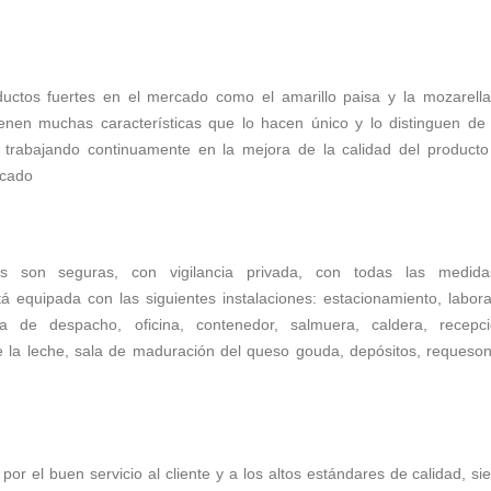
uctos fuertes en el mercado como el amarillo paisa y la mozarella
enen muchas características que lo hacen único y lo distinguen de 
 trabajando continuamente en la mejora de la calidad del producto
rcado
nes son seguras, con vigilancia privada, con todas las medid
tá equipada con las siguientes instalaciones: estacionamiento, labora
na de despacho, oficina, contenedor, salmuera, caldera, recepc
e la leche, sala de maduración del queso gouda, depósitos, requeson
por el buen servicio al cliente y a los altos estándares de calidad, s