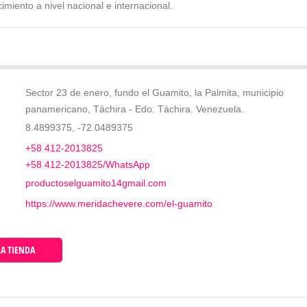
miento a nivel nacional e internacional.
Sector 23 de enero, fundo el Guamito, la Palmita, municipio
panamericano, Táchira - Edo. Táchira. Venezuela.
8.4899375, -72.0489375
+58 412-2013825
+58 412-2013825/WhatsApp
productoselguamito14gmail.com
https://www.meridachevere.com/el-guamito
A TIENDA