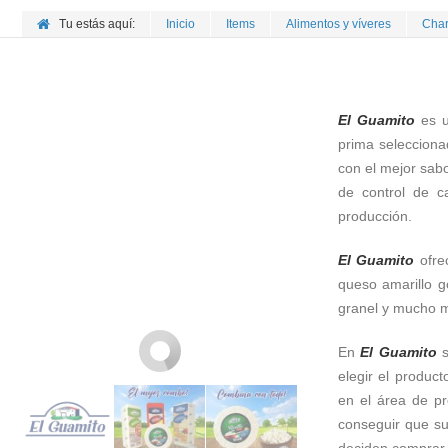
Tu estás aquí:
Inicio
Items
Alimentos y víveres
Char
El Guamito
es u
prima selecciona
con el mejor sabo
de control de c
producción.
El Guamito
ofre
queso amarillo g
granel y mucho 
En
El Guamito
s
elegir el produc
en el área de pr
conseguir que su