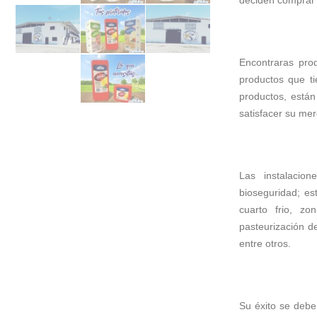
deciden comprar
Encontraras prod
productos que ti
productos, están
satisfacer su me
Las instalacio
bioseguridad; es
cuarto frio, zo
pasteurización d
entre otros.
Su éxito se debe 