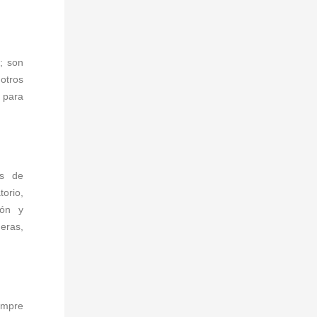
; son
otros
 para
as de
torio,
ión y
eras,
iempre