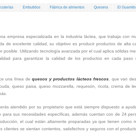
cuterías
Embutidos
Fábrica de alimentos
Quesera
El Guamito
na empresa especializada en la industria láctea, que trabaja con ma
da de excelente calidad, su objetivo es producir productos de alta c
r posible. Utilizando tecnología avanzada por el cual aplica sólidas m
alidad para garantizar la calidad de los productos en cada paso 
ce una línea de
quesos y productos lácteos frescos
, que van des
ouda, queso paisa, queso mozzarella, requesón, ricota, crema de le
más.
erás atendido por su propietario que está siempre dispuesto a ayuda
to para sus necesidades específicas, además cuentan con de 24 per
oducción, el cual están altamente preparadas ya que tienen como m
s clientes se sientan contentos, satisfechos y seguros con el produc