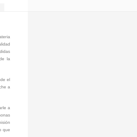
teria
alidad
edidas
de la
de el
che a
rle a
sonas
isión
to que