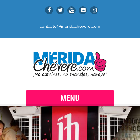
contacto@meridachevere.com
MENU