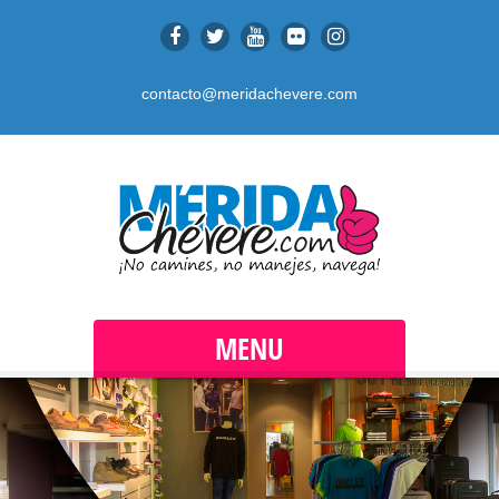
contacto@meridachevere.com
MENU