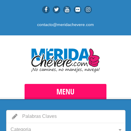
contacto@meridachevere.com
MENU
Categoria