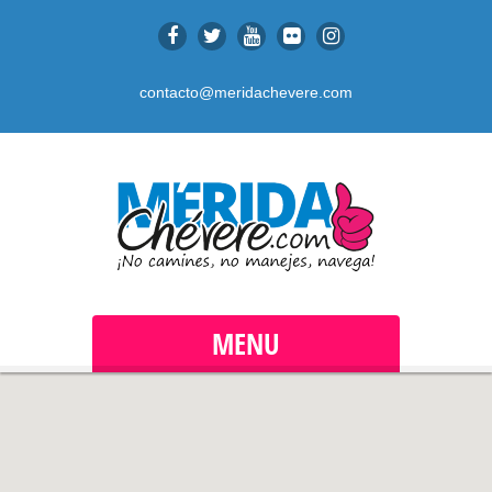
contacto@meridachevere.com
MENU