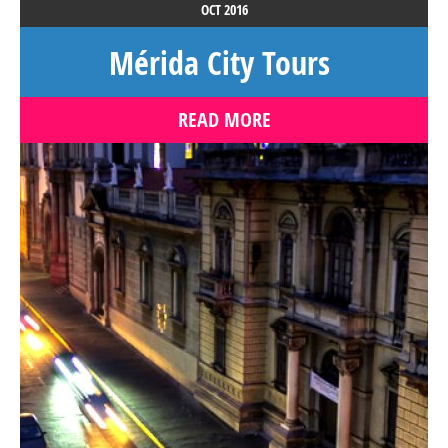
OCT
2016
Mérida City Tours
READ MORE