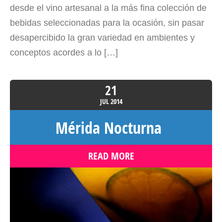
desde el vino artesanal a la más fina colección de
bebidas seleccionadas para la ocasión, sin pasar
desapercibido la gran variedad en ambientes y
conceptos acordes a lo […]
21
JUL
2014
Mérida Nocturna
READ MORE