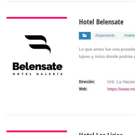
VER DETALLES
Hotel Belensate
Alojamiento
Hotele
Lo que antes fue una posada 
lujoso y único donde podrás 
Dirección:
Urb. La Hacien
Web:
https://www.m
VER DETALLES