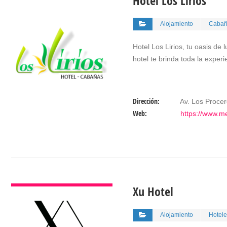
Hotel Los Lirios
Alojamiento
Cabaña
Hotel Los Lirios, tu oasis de
hotel te brinda toda la exper
Dirección:
Av. Los Procer
Web:
https://www.me
VER DETALLES
Xu Hotel
Alojamiento
Hotele