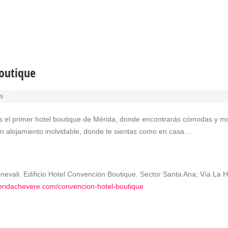
outique
s
s el primer hotel boutique de Mérida, donde encontrarás cómodas y m
 un alojamiento inolvidable, donde te sientas como en casa…
rnevali. Edificio Hotel Convención Boutique. Sector Santa Ana; Vía La
eridachevere.com/convencion-hotel-boutique