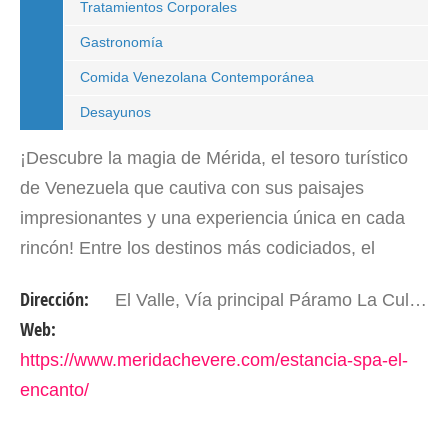
Tratamientos Corporales
Gastronomía
Comida Venezolana Contemporánea
Desayunos
¡Descubre la magia de Mérida, el tesoro turístico
de Venezuela que cautiva con sus paisajes
impresionantes y una experiencia única en cada
rincón! Entre los destinos más codiciados, el
Páramo La Culata se erige como un oasis de
Dirección:
El Valle, Vía principal Páramo La Culata, sector La Vergara. Mérida – Edo. Mérida, Venezuela
tranquilidad y…
Web:
https://www.meridachevere.com/estancia-spa-el-
encanto/