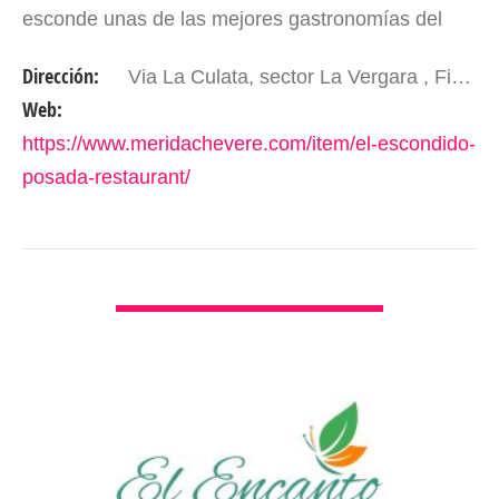
esconde unas de las mejores gastronomías del
páramo andino, enmarcado en un exquisito clima
Dirección:
Via La Culata, sector La Vergara , Finca Escondido; 3 Km de Hotel Valle Grande. Mérida - Edo. Mérida. Venezuela.
de la…
Web:
https://www.meridachevere.com/item/el-escondido-
posada-restaurant/
VER DETALLES