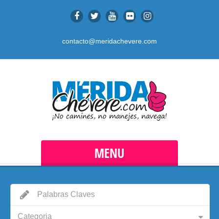
contacto@meridachevere.com
MENU
Categoria