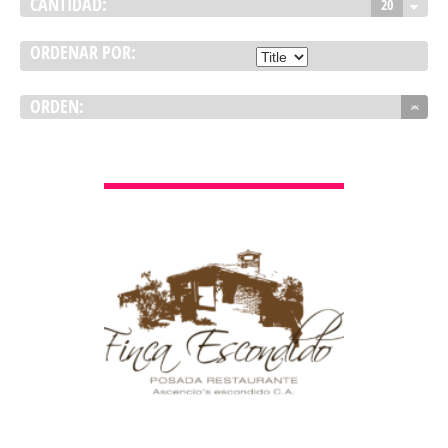
CANTIDAD:
20
ORDENAR POR:
ORDEN:
VER DETALLES