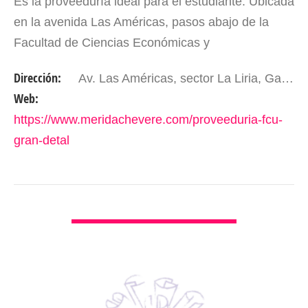
Es la proveeduría ideal para el estudiante. Ubicada
en la avenida Las Américas, pasos abajo de la
Facultad de Ciencias Económicas y
Administrativas de la ULA en el conjunto La Liria,
Dirección:
Av. Las Américas, sector La Liria, Galpón AC. Mérida- Edo. Mérida. Venezuela.
sitio…
Web:
https://www.meridachevere.com/proveeduria-fcu-
gran-detal
VER DETALLES