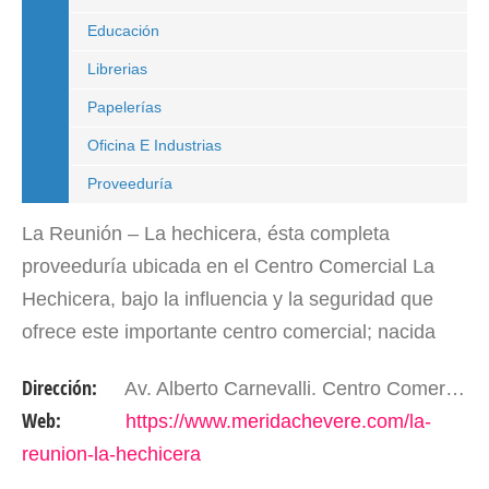
Educación
Librerias
Papelerías
Oficina E Industrias
Proveeduría
La Reunión – La hechicera, ésta completa
proveeduría ubicada en el Centro Comercial La
Hechicera, bajo la influencia y la seguridad que
ofrece este importante centro comercial; nacida
desde el seno y la guía del Grupo Líder, se ha
Dirección:
Av. Alberto Carnevalli. Centro Comercial La Hechicera, PB, Locales 1.2 y 3. Mérida- Edo. Mérida. Venezuela.
venido…
Web:
https://www.meridachevere.com/la-
reunion-la-hechicera