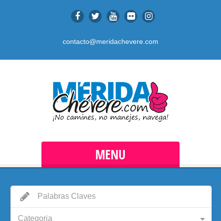
contacto@meridachevere.com
MENU
Categoria