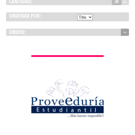
CANTIDAD:
20
ORDENAR POR:
ORDEN:
VER DETALLES