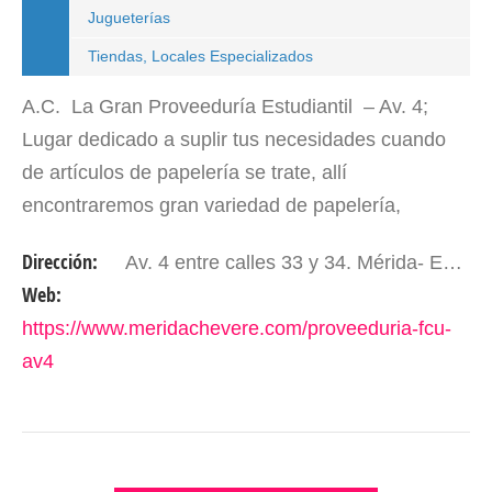
Jugueterías
Tiendas, Locales Especializados
A.C. La Gran Proveeduría Estudiantil – Av. 4;
Lugar dedicado a suplir tus necesidades cuando
de artículos de papelería se trate, allí
encontraremos gran variedad de papelería,
mercería, artículos de oficina como lápices,
Dirección:
Av. 4 entre calles 33 y 34. Mérida- Edo. Mérida. Venezuela.
bolígrafos…
Web:
https://www.meridachevere.com/proveeduria-fcu-
av4
VER DETALLES