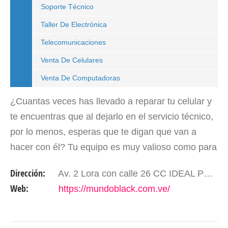
Soporte Técnico
Taller De Electrónica
Telecomunicaciones
Venta De Celulares
Venta De Computadoras
¿Cuantas veces has llevado a reparar tu celular y
te encuentras que al dejarlo en el servicio técnico,
por lo menos, esperas que te digan que van a
hacer con él? Tu equipo es muy valioso como para
dejarlo en cualquier sitio que encuentres. Por
Dirección:
Av. 2 Lora con calle 26 CC IDEAL PB Local 08.Mérida- Edo. Mérida. Venezuela.
otro…
Web:
https://mundoblack.com.ve/