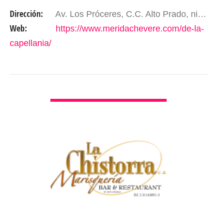
y una experiencia culinaria que despierta los
Dirección:
Av. Los Próceres, C.C. Alto Prado, nivel 1, local 29. Mérida – Edo. Mérida, Venezuela
sentidos.…
Web:
https://www.meridachevere.com/de-la-
capellania/
VER DETALLES