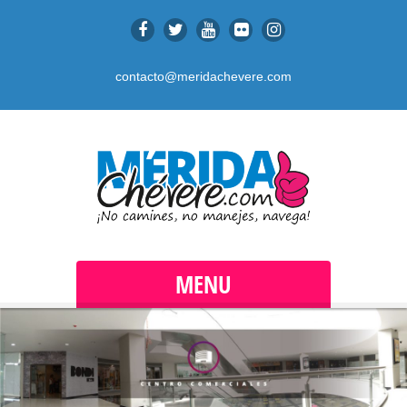
contacto@meridachevere.com
MENU