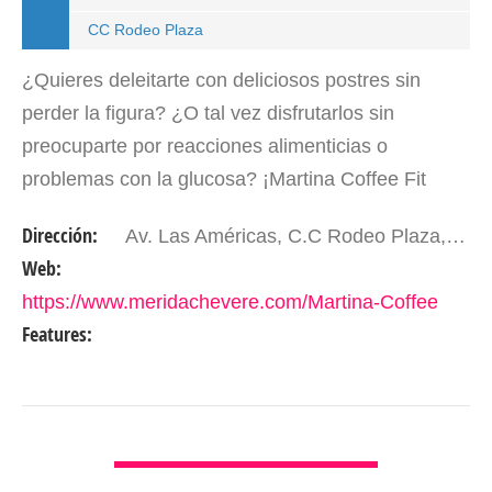
CC Rodeo Plaza
¿Quieres deleitarte con deliciosos postres sin
perder la figura? ¿O tal vez disfrutarlos sin
preocuparte por reacciones alimenticias o
problemas con la glucosa? ¡Martina Coffee Fit
Market es tu lugar! Este maravilloso lugar se
Dirección:
Av. Las Américas, C.C Rodeo Plaza, Nivel 4 Local M4-45 Mérida- Edo. Mérida. Venezuela
especializa en…
Web:
https://www.meridachevere.com/Martina-Coffee
Features:
VER DETALLES