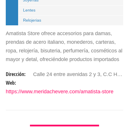
Joyerías
Lentes
Relojerias
Amatista Store ofrece accesorios para damas,
prendas de acero italiano, monederos, carteras,
ropa, relojería, bisuteria, perfumería, cosméticos al
mayor y detal, ofreciéndole productos importados
de Brasil, EEUU y Asia Amatista Store brinda línea
Dirección:
Calle 24 entre avenidas 2 y 3, C.C History Center. Piso 1, local 35; frente a la facultad de odontologia. Mérida- Edo. Mérida. Venezuela.
de…
Web:
https://www.meridachevere.com/amatista-store
VER DETALLES