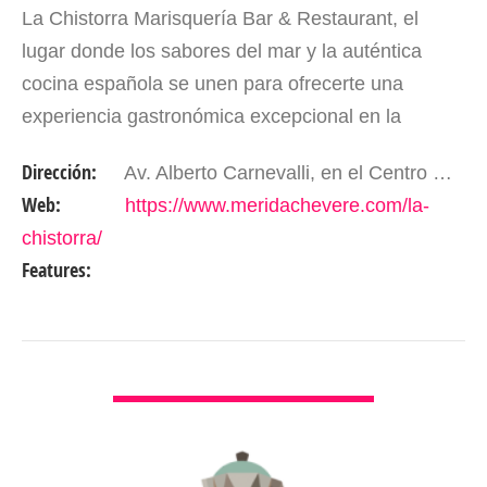
La Chistorra Marisquería Bar & Restaurant, el
lugar donde los sabores del mar y la auténtica
cocina española se unen para ofrecerte una
experiencia gastronómica excepcional en la
hermosa ciudad de Mérida, Venezuela. Nuestro
Dirección:
Av. Alberto Carnevalli, en el Centro Comercial La Hechicera piso 2. Mérida - Edo. Mérida. Venezuela
restaurante, ubicado…
Web:
https://www.meridachevere.com/la-
chistorra/
Features:
VER DETALLES