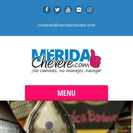
contacto@meridachevere.com
MENU