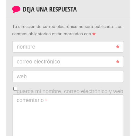
DEJA UNA RESPUESTA
Tu dirección de correo electrónico no será publicada.
Los
campos obligatorios están marcados con
nombre
correo electrónico
web
guarda mi nombre, correo electrónico y web
en este navegador para la próxima vez que
comentario
*
comente.