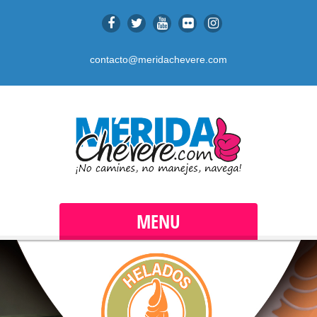
contacto@meridachevere.com
MENU