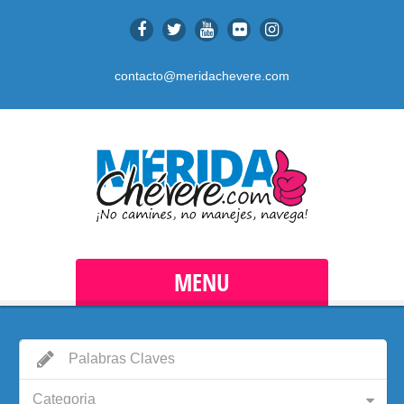
contacto@meridachevere.com
MENU
Categoria