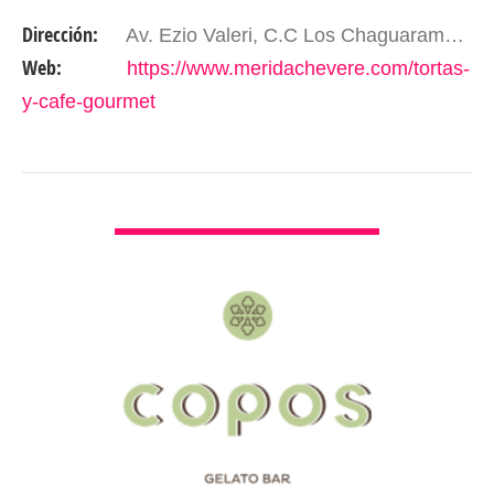
servicios. Ofrecemos a nuestra distinguida
Dirección:
Av. Ezio Valeri, C.C Los Chaguaramos ,Nivel P.B. Locales 14 y 15 ,Urbanizacion el Rodeo; Diagonal Al Seguro Social. Mérida- Edo. Mérida. Venezuela
clientela, tortas…
Web:
https://www.meridachevere.com/tortas-
y-cafe-gourmet
VER DETALLES