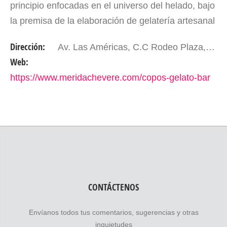
principio enfocadas en el universo del helado, bajo
la premisa de la elaboración de gelatería artesanal
italiana, inspirada en los viajes a Italia realizados…
Dirección:
Av. Las Américas, C.C Rodeo Plaza, planta baja. Mérida - Edo. Mérida. Venezuela.
Web:
https://www.meridachevere.com/copos-gelato-bar
CONTÁCTENOS
Envíanos todos tus comentarios, sugerencias y otras
inquietudes