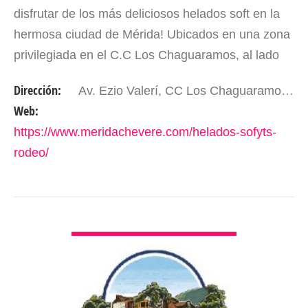
disfrutar de los más deliciosos helados soft en la
hermosa ciudad de Mérida! Ubicados en una zona
privilegiada en el C.C Los Chaguaramos, al lado
de Tortas y Café, nos destacamos como una de
Dirección:
Av. Ezio Valerí, CC Los Chaguaramos, nivel P.B. Local 16, Urb. El Rodeo. Mérida - Edo. Mérida. Venezuela
las…
Web:
https://www.meridachevere.com/helados-sofyts-
rodeo/
VER DETALLES