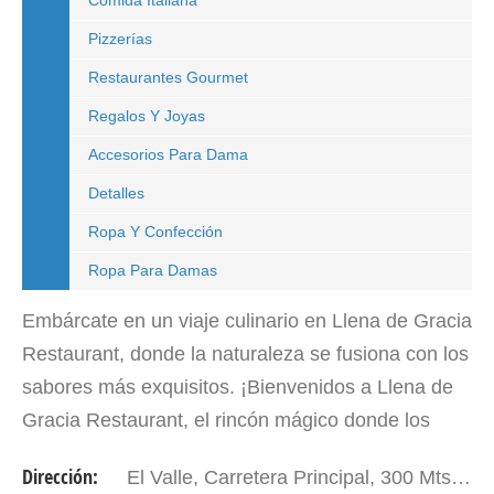
Comida Italiana
Pizzerías
Restaurantes Gourmet
Regalos Y Joyas
Accesorios Para Dama
Detalles
Ropa Y Confección
Ropa Para Damas
Embárcate en un viaje culinario en Llena de Gracia
Restaurant, donde la naturaleza se fusiona con los
sabores más exquisitos. ¡Bienvenidos a Llena de
Gracia Restaurant, el rincón mágico donde los
paisajes de la Sierra de la Culata se entrelazan
Dirección:
El Valle, Carretera Principal, 300 Mts Adelante del Hotel Valle Grande. Mérida - Edo. Mérida. Venezuela.
con…