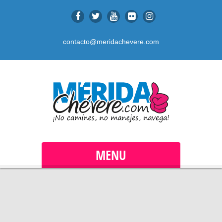
contacto@meridachevere.com
MENU