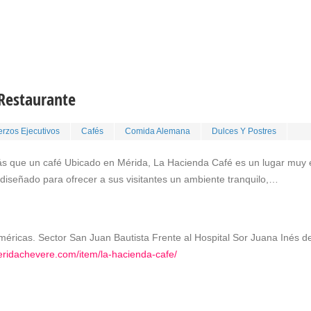
 Restaurante
rzos Ejecutivos
Cafés
Comida Alemana
Dulces Y Postres
 que un café Ubicado en Mérida, La Hacienda Café es un lugar muy es
 diseñado para ofrecer a sus visitantes un ambiente tranquilo,…
éricas. Sector San Juan Bautista Frente al Hospital Sor Juana Inés d
eridachevere.com/item/la-hacienda-cafe/