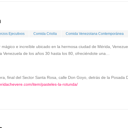
a
rzos Ejecutivos
Comida Criolla
Comida Venezolana Contemporánea
 mágico e increíble ubicado en la hermosa ciudad de Mérida, Venezuel
 la Venezuela de los años 30 hasta los 80, ofreciéndote una…
ra, final del Sector Santa Rosa, calle Don Goyo, detrás de la Posada 
eridachevere.com/item/pasteles-la-rotunda/