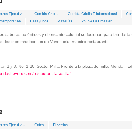
a
rzos Ejecutivos
Comida Criolla
Comida Criolla E Internacional
Com
ntemporánea
Desayunos
Pizzerías
Pollo A La Broaster
los sabores auténticos y el encanto colonial se fusionan para brindarte
os destinos más bonitos de Venezuela, nuestro restaurante…
 av. 2 y 3, No. 2-20, Sector Milla, Frente a la plaza de milla. Mérida - 
ridachevere.com/restaurant-la-astilla/
e
rzos Ejecutivos
Cafés
Pizzerías