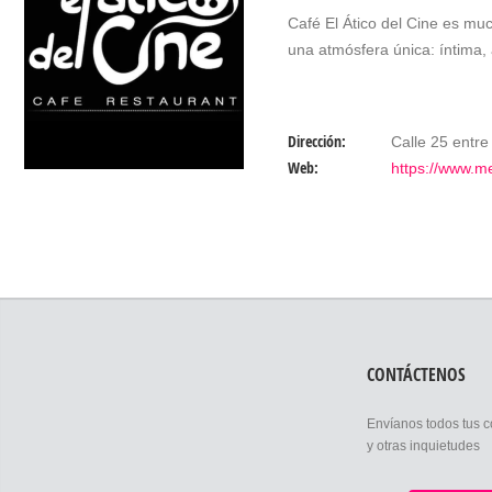
Café El Ático del Cine es mu
una atmósfera única: íntima
Dirección:
Calle 25 entre
Web:
https://www.me
CONTÁCTENOS
Envíanos todos tus 
y otras inquietudes