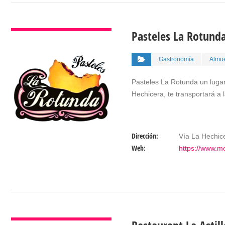
VER DETALLES
Pasteles La Rotund
Gastronomía
Almue
Pasteles La Rotunda un lugar
Hechicera, te transportará a
Dirección:
Vía La Hechice
Web:
https://www.m
VER DETALLES