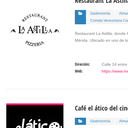
Restaurant La Astill
Gastronomía
Almue
Comida Venezolana Co
Restaurant La Astilla, donde 
Mérida. Ubicado en uno de l
Dirección:
Calle 14 entre
Web:
https://www.me
VER DETALLES
Café el ático del cin
Gastronomía
Almue