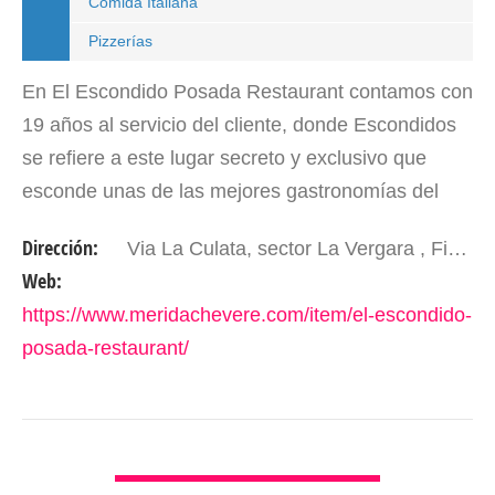
Comida Italiana
Pizzerías
En El Escondido Posada Restaurant contamos con
19 años al servicio del cliente, donde Escondidos
se refiere a este lugar secreto y exclusivo que
esconde unas de las mejores gastronomías del
páramo andino, enmarcado en un exquisito clima
Dirección:
Via La Culata, sector La Vergara , Finca Escondido; 3 Km de Hotel Valle Grande. Mérida - Edo. Mérida. Venezuela.
de la…
Web:
https://www.meridachevere.com/item/el-escondido-
posada-restaurant/
VER DETALLES