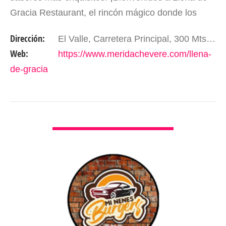
Gracia Restaurant, el rincón mágico donde los
paisajes de la Sierra de la Culata se entrelazan
Dirección:
El Valle, Carretera Principal, 300 Mts Adelante del Hotel Valle Grande. Mérida - Edo. Mérida. Venezuela.
con…
Web:
https://www.meridachevere.com/llena-
de-gracia
VER DETALLES