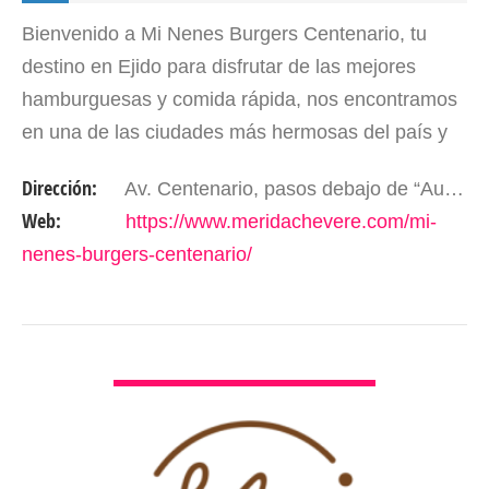
Bienvenido a Mi Nenes Burgers Centenario, tu
destino en Ejido para disfrutar de las mejores
hamburguesas y comida rápida, nos encontramos
en una de las ciudades más hermosas del país y
estamos listos para deleitarte con nuestro sabor
Dirección:
Av. Centenario, pasos debajo de “Autovial” Antigua Pollera. Mérida- Edo. Mérida. Venezuela.
único y…
Web:
https://www.meridachevere.com/mi-
nenes-burgers-centenario/
VER DETALLES