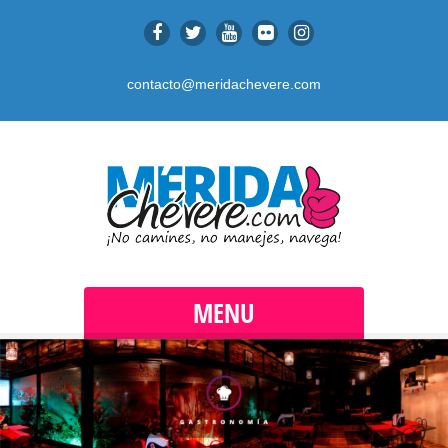
contacto@meridachevere.com
MENU