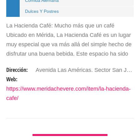
Comida Alemana
Dulces Y Postres
La Hacienda Café: Mucho más que un café
Ubicado en Mérida, La Hacienda Café es un lugar
muy especial que va más allá del simple hecho de
disfrutar una buena bebida. Este espacio ha sido
diseñado para ofrecer a sus visitantes un ambiente
Dirección:
Avenida Las Américas. Sector San Juan Bautista Frente al Hospital Sor Juana Inés de La Cruz. Mérida -Edo. Mérida. Venezuela.
tranquilo,…
Web:
https://www.meridachevere.com/item/la-hacienda-
cafe/
VER DETALLES