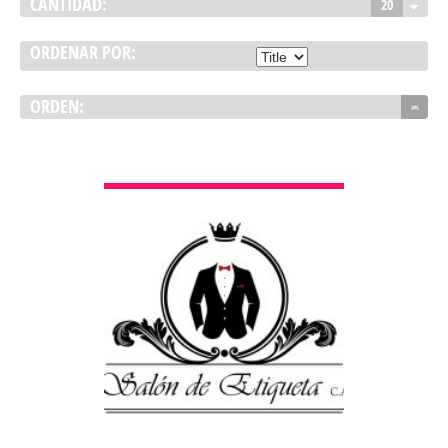
CANTIDAD:
20
ORDENAR POR:
ORDEN:
VER DETALLES