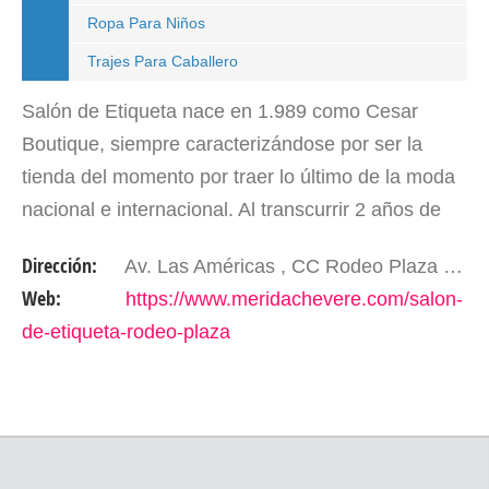
Ropa Para Niños
Trajes Para Caballero
Salón de Etiqueta nace en 1.989 como Cesar
Boutique, siempre caracterizándose por ser la
tienda del momento por traer lo último de la moda
nacional e internacional. Al transcurrir 2 años de
Cesar Boutique aún existía una inquietud en la
Dirección:
Av. Las Américas , CC Rodeo Plaza , local 29 . Mérida- Edo. Mérida. Venezuela
cuidad ya…
Web:
https://www.meridachevere.com/salon-
de-etiqueta-rodeo-plaza