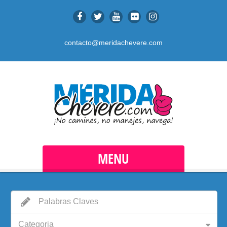
contacto@meridachevere.com
MENU
Categoria