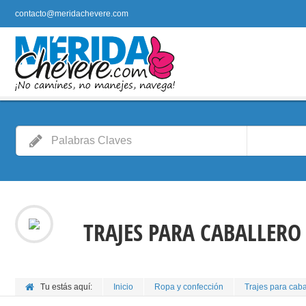
contacto@meridachevere.com
TRAJES PARA CABALLERO
Tu estás aquí:
Inicio
Ropa y confección
Trajes para caba