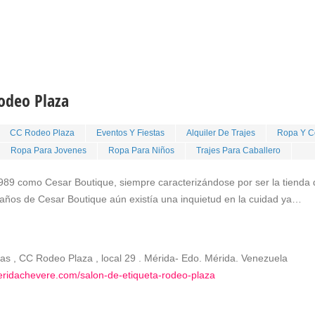
Rodeo Plaza
CC Rodeo Plaza
Eventos Y Fiestas
Alquiler De Trajes
Ropa Y C
Ropa Para Jovenes
Ropa Para Niños
Trajes Para Caballero
989 como Cesar Boutique, siempre caracterizándose por ser la tienda 
 2 años de Cesar Boutique aún existía una inquietud en la cuidad ya…
as , CC Rodeo Plaza , local 29 . Mérida- Edo. Mérida. Venezuela
eridachevere.com/salon-de-etiqueta-rodeo-plaza