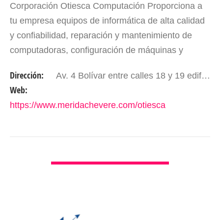
Corporación Otiesca Computación Proporciona a
tu empresa equipos de informática de alta calidad
y confiabilidad, reparación y mantenimiento de
computadoras, configuración de máquinas y
memorias fiscales, venta de teléfonos celulares y
Dirección:
Av. 4 Bolívar entre calles 18 y 19 edificio General Masini piso 2 oficina A-21. Mérida - Edo. Mérida. Venezuela.
cámaras de…
Web:
https://www.meridachevere.com/otiesca
VER DETALLES