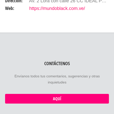
Dirección:
Av. 2 Lora con calle 26 CC IDEAL PB Local 08.Mérida- Edo. Mérida. Venezuela.
otro…
Web:
https://mundoblack.com.ve/
CONTÁCTENOS
Envíanos todos tus comentarios, sugerencias y otras
inquietudes
AQUÍ