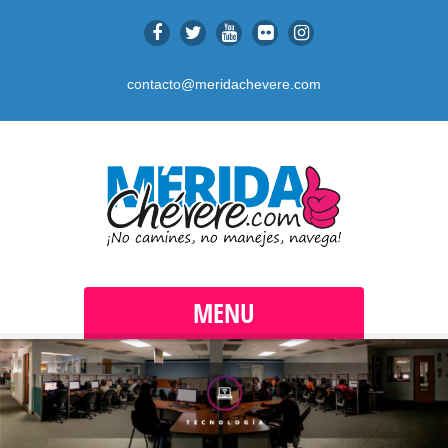
contacto@meridachevere.com
MENU