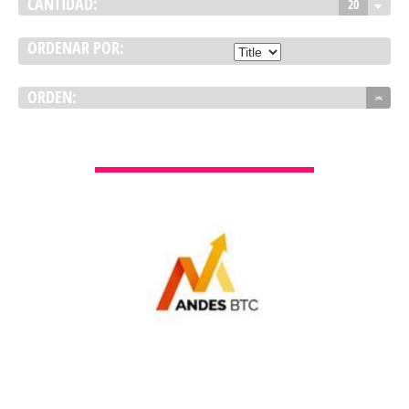
CANTIDAD:
20
ORDENAR POR:
ORDEN:
VER DETALLES