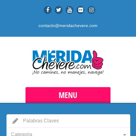
contacto@meridachevere.com
MENU
Categoria