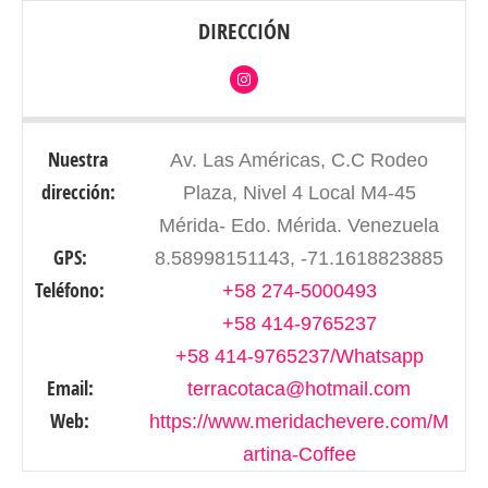
DIRECCIÓN
Nuestra
Av. Las Américas, C.C Rodeo
dirección:
Plaza, Nivel 4 Local M4-45
Mérida- Edo. Mérida. Venezuela
GPS:
8.58998151143, -71.1618823885
Teléfono:
+58 274-5000493
+58 414-9765237
+58 414-9765237/Whatsapp
Email:
terracotaca@hotmail.com
Web:
https://www.meridachevere.com/M
artina-Coffee