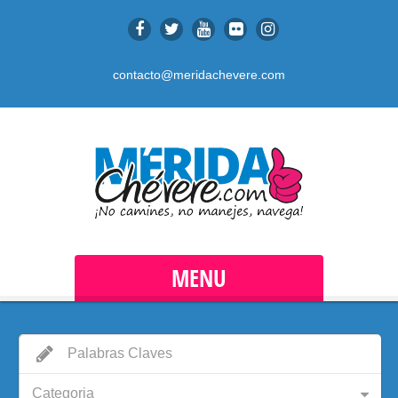
contacto@meridachevere.com
MENU
Categoria