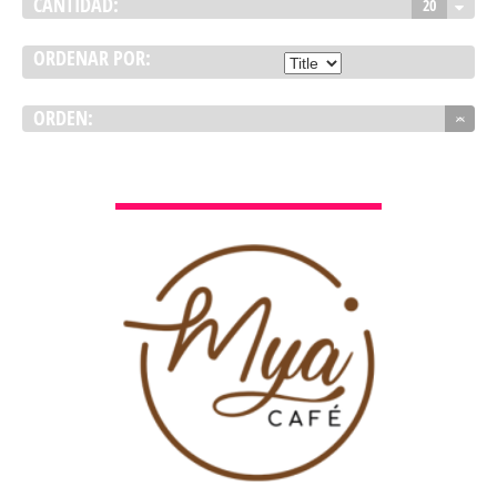
CANTIDAD:
20
ORDENAR POR:
ORDEN:
VER DETALLES