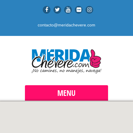
contacto@meridachevere.com
MENU