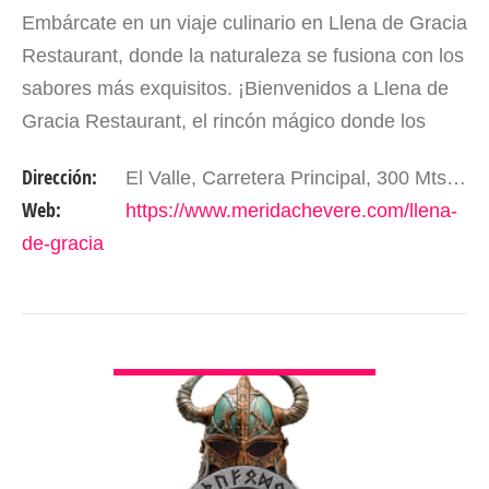
Embárcate en un viaje culinario en Llena de Gracia
Restaurant, donde la naturaleza se fusiona con los
sabores más exquisitos. ¡Bienvenidos a Llena de
Gracia Restaurant, el rincón mágico donde los
paisajes de la Sierra de la Culata se entrelazan
Dirección:
El Valle, Carretera Principal, 300 Mts Adelante del Hotel Valle Grande. Mérida - Edo. Mérida. Venezuela.
con…
Web:
https://www.meridachevere.com/llena-
de-gracia
VER DETALLES