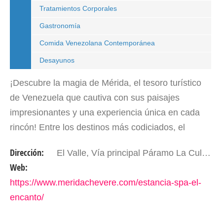
Tratamientos Corporales
Gastronomía
Comida Venezolana Contemporánea
Desayunos
¡Descubre la magia de Mérida, el tesoro turístico
de Venezuela que cautiva con sus paisajes
impresionantes y una experiencia única en cada
rincón! Entre los destinos más codiciados, el
Páramo La Culata se erige como un oasis de
Dirección:
El Valle, Vía principal Páramo La Culata, sector La Vergara. Mérida – Edo. Mérida, Venezuela
tranquilidad y…
Web:
https://www.meridachevere.com/estancia-spa-el-
encanto/