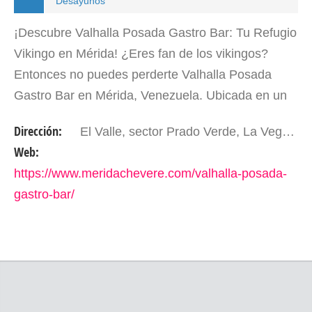
Desayunos
¡Descubre Valhalla Posada Gastro Bar: Tu Refugio
Vikingo en Mérida! ¿Eres fan de los vikingos?
Entonces no puedes perderte Valhalla Posada
Gastro Bar en Mérida, Venezuela. Ubicada en un
entorno de ensueño con un clima de montaña
Dirección:
El Valle, sector Prado Verde, La Vega, calle 1, al final de calle lado izquierdo. Mérida – Edo. Mérida, Venezuela
perfecto, esta…
Web:
https://www.meridachevere.com/valhalla-posada-
gastro-bar/