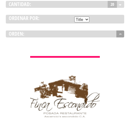
CANTIDAD:
20
ORDENAR POR:
ORDEN:
VER DETALLES