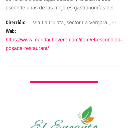
esconde unas de las mejores gastronomías del
páramo andino, enmarcado en un exquisito clima
Dirección:
Via La Culata, sector La Vergara , Finca Escondido; 3 Km de Hotel Valle Grande. Mérida - Edo. Mérida. Venezuela.
de la…
Web:
https://www.meridachevere.com/item/el-escondido-
posada-restaurant/
VER DETALLES